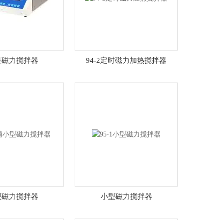
显磁力搅拌器
94-2定时磁力加热搅拌器
型磁力搅拌器
小型磁力搅拌器