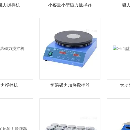
磁力搅拌机
小容量小型磁力搅拌器
磁
磁力搅拌机
恒温磁力加热搅拌器
大功