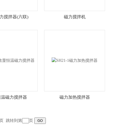
力搅拌器(六联)
磁力搅拌机
恒温磁力搅拌器
磁力加热搅拌器
页
跳转到第
页