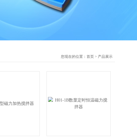
您现在的位置：
首页
>
产品展示