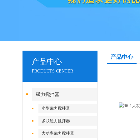
产品中心
产品中心
PRODUCTS CENTER
磁力搅拌器
小型磁力搅拌器
多联磁力搅拌器
大功率磁力搅拌器