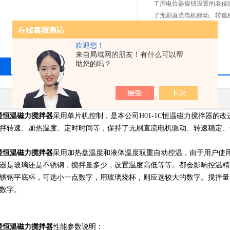
了用电位器旋钮设置的老传
了无刷直流电机驱动、转速
欢迎您！
来自局域网的朋友！有什么可以帮
助您的吗？
相关产品
留言询价
梅颖浦
数显恒温磁力搅拌器
采用单片机控制，是本公司H01-1C恒温磁力搅拌器的
拌转速、加热温度、定时时间等，保持了无刷直流电机驱动、转速稳定、
数显恒温磁力搅拌器
采用加热盘温度和液体温度双重自动控温，由于用户使
器是玻璃还是不锈钢，搅拌量多少，设置温度高低等等。都会影响控温精度
锈钢平底杯，可选小一点数字，用玻璃烧杯，则应选较大的数字。搅拌量
数字。
数显恒温磁力搅拌器
性能参数说明：