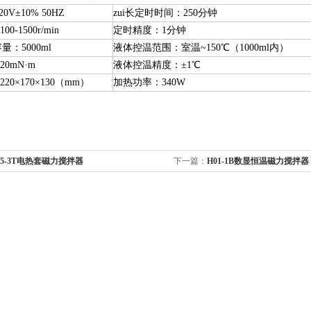
0V±10% 50HZ
zui
长定时时间：250分钟
序推进的关键
-1500r/min
定时精度：1分钟
：5000ml
液体控温范围：室温~150℃（1000ml内）
0mN·m
液体控温精度：±1℃
升级
0×170×130（mm）
加热功率：340W
05-3T电热套磁力搅拌器
下一篇：
H01-1B数显恒温磁力搅拌器
协同