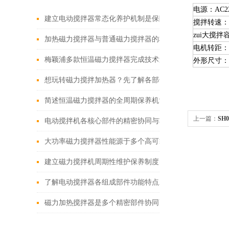
电源：AC22
建立电动搅拌器常态化养护机制是保障实验与生产工作有
搅拌转速：100
zui
大搅拌容量
加热磁力搅拌器与普通磁力搅拌器的核心差异及应用优势
电机转距：2
梅颖浦多款恒温磁力搅拌器完成技术迭代 数字化操控全面
外形尺寸：22
想玩转磁力搅拌加热器？先了解各部件功能特点再说！
简述恒温磁力搅拌器的全周期保养机制
上一篇：
SH
电动搅拌机各核心部件的精密协同与功能优化分享
大功率磁力搅拌器性能源于多个高可靠性功能模块的精密
建立磁力搅拌机周期性维护保养制度的重要性分享
了解电动搅拌器各组成部件功能特点才能更好的使用它
磁力加热搅拌器是多个精密部件协同配合的智慧结晶