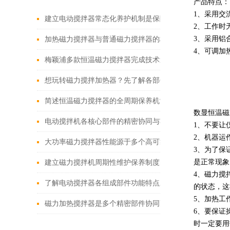
产品特点：
1、采用交
建立电动搅拌器常态化养护机制是保障实验与生产工作有
2、工作时
3、采用铝
加热磁力搅拌器与普通磁力搅拌器的核心差异及应用优势
4、可调加
梅颖浦多款恒温磁力搅拌器完成技术迭代 数字化操控全面
想玩转磁力搅拌加热器？先了解各部件功能特点再说！
简述恒温磁力搅拌器的全周期保养机制
数显恒温磁
电动搅拌机各核心部件的精密协同与功能优化分享
1、不要让
2、机器运
大功率磁力搅拌器性能源于多个高可靠性功能模块的精密
3、为了保
是正常现象
建立磁力搅拌机周期性维护保养制度的重要性分享
4、磁力搅
了解电动搅拌器各组成部件功能特点才能更好的使用它
的状态，这
5、加热工
磁力加热搅拌器是多个精密部件协同配合的智慧结晶
6、要保证
时一定要用