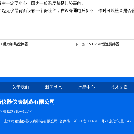
程中一定要小心，因为一般温度都是比较高的。
全起见仪器背面设有一个保险丝，在设备通电后仍不工作时可以检查是否
4-1磁力加热搅拌器
下一篇：
S312-90恒速搅拌器
关于我们
新闻动态
产品中心
技术文章
浦仪器仪表制造有限公司
曹联路319号105室
权所有：上海梅颖浦仪器仪表制造有限公司 备案号：
沪ICP备05063183号-9
总访问量：451