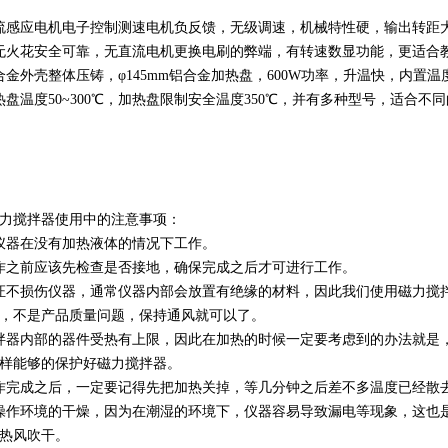
流感应电机电子控制测速电机负反馈，无级调速，机械特性硬，输出转距
序推进的关键
无火花安全可靠，无直流电机更换电刷的弊端，有转速数显功能，更适合
合金外壳整体压铸，φ145mm铝合金加热盘，600W功率，升温快，内置温
热盘温度50~300℃，加热盘限制安全温度350℃，并有多种型号，适合不
升级
力搅拌器使用中的注意事项：
仪器在没有加热液体的情况下工作。
作之前应该先检查是否接地，确保完成之后才可进行工作。
协同
证不损伤仪器，通常仪器内部会放置有绝缘的材料，因此我们使用磁力搅
，不是产品质量问题，保持通风就可以了。
拌器内部的器件受热有上限，因此在加热的时候一定要考虑到的办法就是
样能够的保护好磁力搅拌器。
作完成之后，一定要记得先把加热关掉，等几分钟之后差不多温度已经散
操作环境的干燥，因为在潮湿的环境下，仪器容易导致漏电等现象，这也
热风吹干。