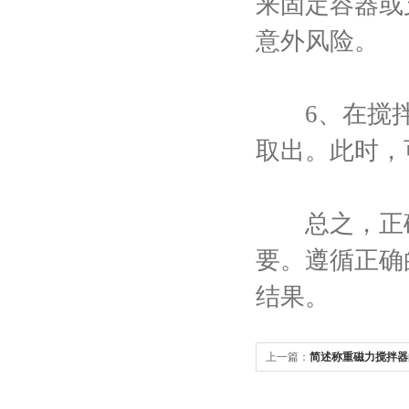
来固定容器或
意外风险。
6、在搅拌
取出。此时，
总之，正确
要。遵循正确
结果。
上一篇：
简述称重磁力搅拌器