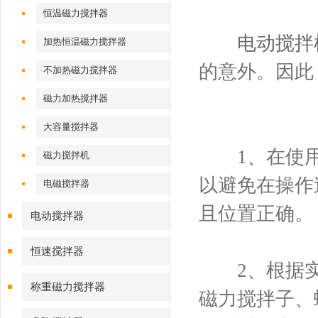
恒温磁力搅拌器
电动搅拌
加热恒温磁力搅拌器
的意外。因此
不加热磁力搅拌器
磁力加热搅拌器
大容量搅拌器
1、在使用
磁力搅拌机
以避免在操作
电磁搅拌器
且位置正确。
电动搅拌器
恒速搅拌器
2、根据实
称重磁力搅拌器
磁力搅拌子、