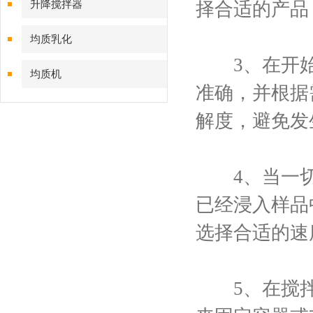
升降搅拌器
择合适的产品
均质乳化
3、在开始
均质机
准确，并根据
解度，避免发
4、当一切
已经浸入样品
选择合适的速
5、在搅拌