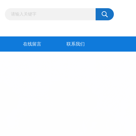
在线留言
联系我们