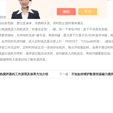
使用卧式电动搅拌器呢？
会有危险，要注意身体、衣物和头发。同时防止搅拌液体溅出。
源就进入待机状态，转速设定按↑、↓键。按一下变化10转，按下不动变化加速。
求倒转，在停转时先按↑键不放，再按M键，显示屏下行显示为-RS时放开M键，再放
停转时长按M键，进入定时状态显示屏上行：TIMESET，下行tim此时按↑、↓键
拌器工作无定时。定时时间设定后一直保存在机内，每次开机都定时。如果不要定时时间
超出该机功率时，搅拌因过载自动关闭，按M键进入待机状态。再按M键重新启动。
够帮助大家更好的了解本搅拌器。
热搅拌器的工作原理及保养方法介绍
下一篇：
不知如何维护数显恒温磁力搅