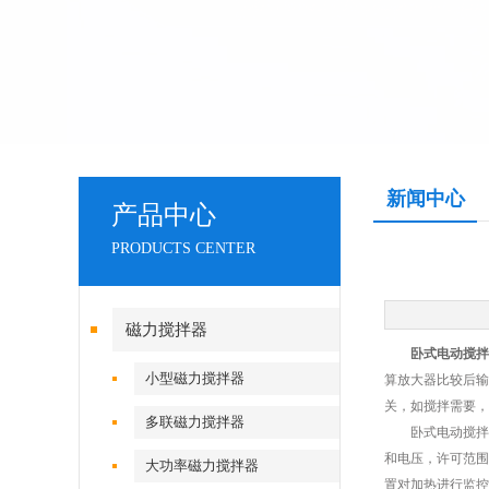
新闻中心
产品中心
PRODUCTS CENTER
磁力搅拌器
卧式电动搅拌
小型磁力搅拌器
算放大器比较后输
关，如搅拌需要，
多联磁力搅拌器
卧式电动搅拌器
和电压，许可范围
大功率磁力搅拌器
置对加热进行监控