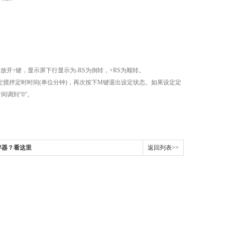
开↑键，显示屏下行显示为-RS为倒转，+RS为顺转。
设定搅拌定时时间(单位分钟)，再次按下M键退出设定状态。如果设定定
调到“0”。
拌器？看这里
返回列表>>