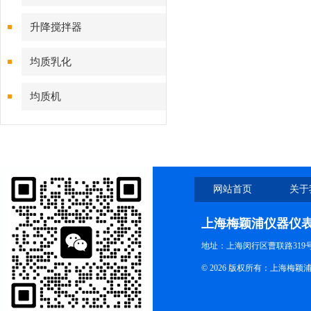
升降搅拌器
均质乳化
均质机
网站首页
关于
上海梅颖浦仪器仪
地址：上海闵行区曹联路319号
© 2026 版权所有：上海梅