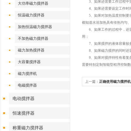
3、如果还需要工作过程中实
大功率磁力搅拌器
4、如果还需要设定工作时间
恒温磁力搅拌器
5、如果对加热温度控制要求
都知道水浴加热具有传热均匀、
加热恒温磁力搅拌器
6、如果工作的过程中，还需
用；
不加热磁力搅拌器
7、如果搅拌的液体容量较多，
磁力加热搅拌器
8、如果磁力搅拌的同时还需
9、如果对搅拌特性有着复杂
大容量搅拌器
需要特别定制智能型程序控制数
磁力搅拌机
上一篇：
正确使用磁力搅拌机
电磁搅拌器
电动搅拌器
恒速搅拌器
称重磁力搅拌器