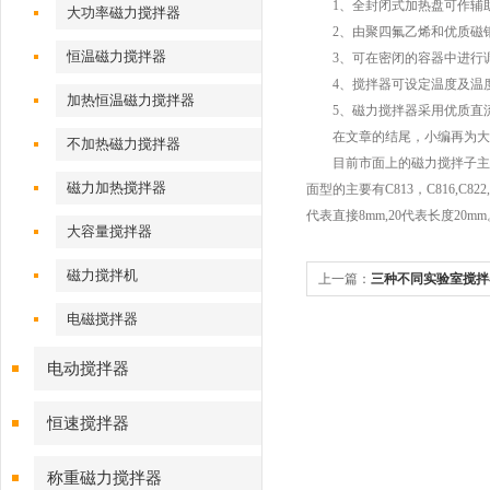
1、全封闭式加热盘可作辅助
大功率磁力搅拌器
2、由聚四氟乙烯和优质磁钢
恒温磁力搅拌器
3、可在密闭的容器中进行调
4、搅拌器可设定温度及温度
加热恒温磁力搅拌器
5、磁力搅拌器采用优质直流
在文章的结尾，小编再为大家
不加热磁力搅拌器
目前市面上的磁力搅拌子主要有圆柱
磁力加热搅拌器
面型的主要有C813，C816,C822
代表直接8mm,20代表长度20mm
大容量搅拌器
磁力搅拌机
上一篇：
三种不同实验室搅拌
注意
电磁搅拌器
电动搅拌器
恒速搅拌器
称重磁力搅拌器