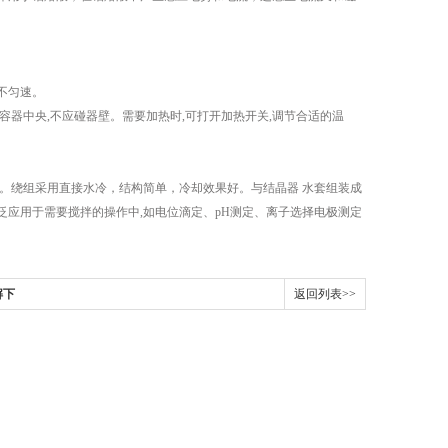
不匀速。
器中央,不应碰器壁。需要加热时,可打开加热开关,调节合适的温
绕组采用直接水冷，结构简单，冷却效果好。与结晶器 水套组装成
应用于需要搅拌的操作中,如电位滴定、pH测定、离子选择电极测定
解下
返回列表>>