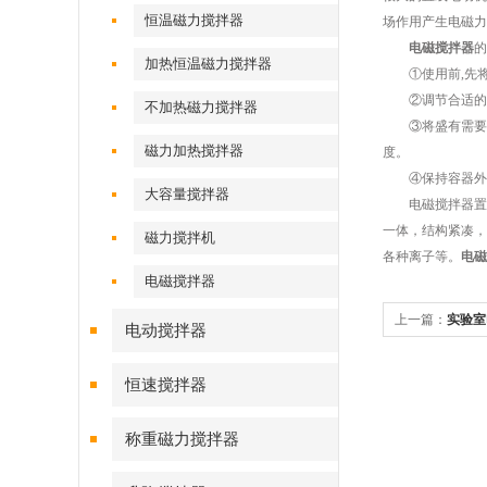
恒温磁力搅拌器
场作用产生电磁力
电磁搅拌器
的
加热恒温磁力搅拌器
①使用前,先将转
②调节合适的转速
不加热磁力搅拌器
③将盛有需要搅拌
磁力加热搅拌器
度。
④保持容器外壁干
大容量搅拌器
电磁搅拌器置于
一体，结构紧凑，
磁力搅拌机
各种离子等。
电磁
电磁搅拌器
上一篇：
实验室
电动搅拌器
恒速搅拌器
称重磁力搅拌器