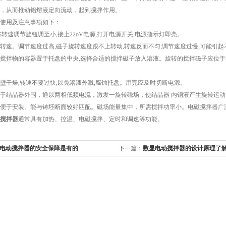
，从而推动铝熔液定向流动，起到搅拌作用。
使用及注意事项如下：
速调节旋钮调至小,接上22oV电源,打开电源开关,电源指示灯即亮。
。调节速度过高,磁子旋转速度跟不上转动,转速反而不匀;调节速度过慢,可能引起
物的容器置于托盘的中央,选择合适的搅拌磁子放入溶液。旋转的搅拌磁子应位于容
燥,转速不要过快,以免溶液外溅,腐蚀托盘。用完应及时切断电源。
结晶器外围，通以两相低频电流，激发一旋转磁场，使结晶器 内钢液产生旋转运动。
便于安装。能与铸坯断面较好匹配。磁场能量集中，所需搅拌功率小。电磁搅拌器广泛
搅拌器
通常具有加热、控温、电磁搅拌、定时和调速等功能。
电动搅拌器的安全保障是有的
下一篇：
数显电动搅拌器的设计原理了