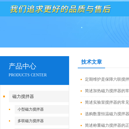
技术文章
产品中心
PRODUCTS CENTER
定期维护是保障六联搅
简述加热磁力搅拌器的
磁力搅拌器
简述实验室搅拌器的常
小型磁力搅拌器
选购数显恒温磁力搅拌
多联磁力搅拌器
简述称重磁力搅拌器的