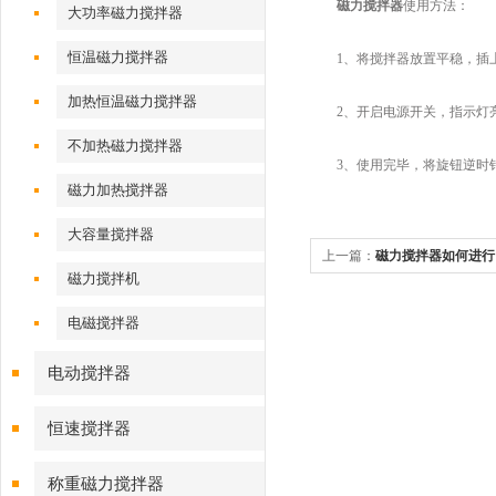
磁力搅拌器
使用方法：
大功率磁力搅拌器
恒温磁力搅拌器
1、将搅拌器放置平稳，插上
加热恒温磁力搅拌器
2、开启电源开关，指示灯亮
不加热磁力搅拌器
3、使用完毕，将旋钮逆时针调
磁力加热搅拌器
大容量搅拌器
上一篇：
磁力搅拌器如何进行
磁力搅拌机
电磁搅拌器
电动搅拌器
恒速搅拌器
称重磁力搅拌器