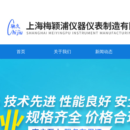
首页
关于我们
新闻动态