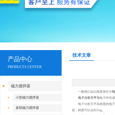
技术文章
产品中心
PRODUCTS CENTER
磁力搅拌器
一般我们会以精度来区分
电
小型磁力搅拌器
电子分析天平与
电子秤传感
电子分析天平高精度的电子分析
多联磁力搅拌器
器，精度可以达到1mg。