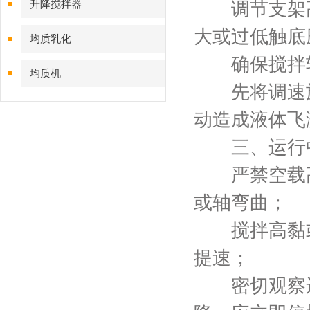
升降搅拌器
调节支架高度
大或过低触底
均质乳化
确保搅拌轴
均质机
先将调速旋
动造成液体飞
三、运行中
严禁空载高
或轴弯曲；
搅拌高黏或
提速；
密切观察运