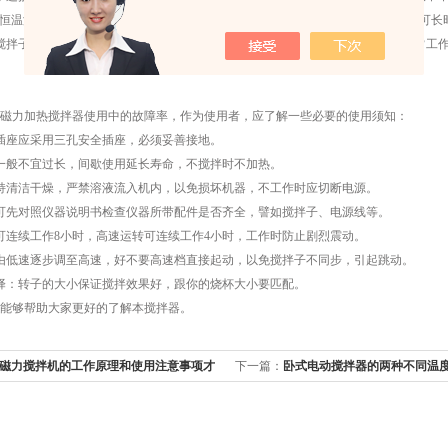
需恒温温度，表头数字显示数值为盛杯中实际温度，加热停止，自动恒温，该仪器可长
拌子出现跳子现象，请关闭电源后重新开启，速度由慢到快，调节便可恢复正常工
力加热搅拌器使用中的故障率，作为使用者，应了解一些必要的使用须知：
座应采用三孔安全插座，必须妥善接地。
般不宜过长，间歇使用延长寿命，不搅拌时不加热。
清洁干燥，严禁溶液流入机内，以免损坏机器，不工作时应切断电源。
先对照仪器说明书检查仪器所带配件是否齐全，譬如搅拌子、电源线等。
连续工作8小时，高速运转可连续工作4小时，工作时防止剧烈震动。
低速逐步调至高速，好不要高速档直接起动，以免搅拌子不同步，引起跳动。
：转子的大小保证搅拌效果好，跟你的烧杯大小要匹配。
够帮助大家更好的了解本搅拌器。
磁力搅拌机的工作原理和使用注意事项才
下一篇：
卧式电动搅拌器的两种不同温