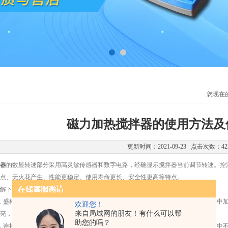
您现在
磁力加热搅拌器的使用方法及
更新时间：2021-09-23 点击次数：42
器
的数显转速部分采用高灵敏传感器和数字电路，经确显示搅拌器当前调节转速。控温
点、无火花产生、性能更稳定、使用寿命更长、安全性更高等特点。
下磁力加热搅拌器的使用方法：
盛杯准备就绪，打开不锈钢容器盖，将盛杯放置不锈钢容器中间，往不锈钢容器中加
欢迎您！
来自局域网的朋友！有什么可以帮
亮，将调速电位器按顺时针方向旋转，搅拌转速由慢到快，调节到要求转速为止。
助您的吗？
连接温度传感器探头，将探头夹在支架上，移动支架使温度传感器探头插入溶液中不