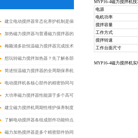
MYP16-4磁力搅拌机
电源
电机功率
建立电动搅拌器常态化养护机制是保障实验与生产工作有序推进的关
搅拌容量
工作方式
加热磁力搅拌器与普通磁力搅拌器的核心差异及应用优势
搅拌转速
梅颖浦多款恒温磁力搅拌器完成技术迭代 数字化操控全面升级
工作台面尺寸
想玩转磁力搅拌加热器？先了解各部件功能特点再说！
MYP16-4磁力搅拌机
简述恒温磁力搅拌器的全周期保养机制
电动搅拌机各核心部件的精密协同与功能优化分享
大功率磁力搅拌器性能源于多个高可靠性功能模块的精密协同
建立磁力搅拌机周期性维护保养制度的重要性分享
了解电动搅拌器各组成部件功能特点才能更好的使用它
磁力加热搅拌器是多个精密部件协同配合的智慧结晶