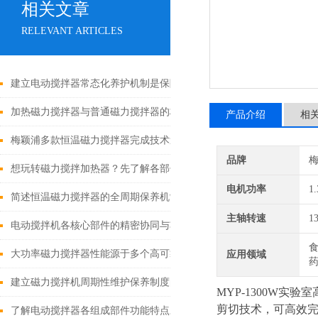
相关文章
RELEVANT ARTICLES
建立电动搅拌器常态化养护机制是保障实验与生产工作有序推进的关
加热磁力搅拌器与普通磁力搅拌器的核心差异及应用优势
产品介绍
相
梅颖浦多款恒温磁力搅拌器完成技术迭代 数字化操控全面升级
品牌
想玩转磁力搅拌加热器？先了解各部件功能特点再说！
电机功率
1
简述恒温磁力搅拌器的全周期保养机制
主轴转速
1
电动搅拌机各核心部件的精密协同与功能优化分享
食
大功率磁力搅拌器性能源于多个高可靠性功能模块的精密协同
应用领域
建立磁力搅拌机周期性维护保养制度的重要性分享
MYP-1300W实验
剪切技术，可高效
了解电动搅拌器各组成部件功能特点才能更好的使用它