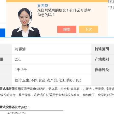
拌速度由数码管显示，该机
欢迎您！
行，易于操作，该产品广泛
来自局域网的朋友！有什么可以帮
实验设备。
助您的吗？
相关产品
留言询价
梅颖浦
转速范围
量
20L
产地类别
1千-3千
仪器种类
序推进的关键
医疗卫生,环保,食品/农产品,化工,纺织/印染
置式搅拌器
采用直流无刷电机驱动，无火花，寿命长,效率高，力矩大，无噪音, 搅
升级
连续长时运行，易于操作，该产品广泛适用于大专院校实验室、精细化工、化学制药及
置式搅拌器
技术参数：
AC220V±10%