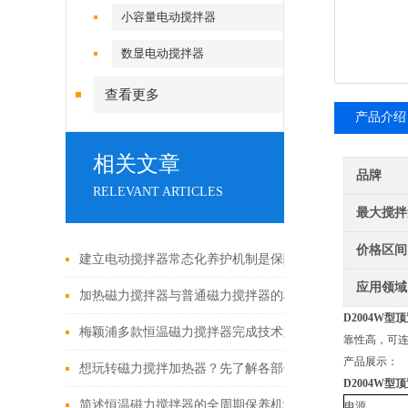
小容量电动搅拌器
数显电动搅拌器
查看更多
产品介绍
相关文章
品牌
RELEVANT ARTICLES
最大搅拌
价格区间
建立电动搅拌器常态化养护机制是保障实验与生产工作有
应用领域
加热磁力搅拌器与普通磁力搅拌器的核心差异及应用优势
D2004W型
顶
梅颖浦多款恒温磁力搅拌器完成技术迭代 数字化操控全面
靠性高，可
产品展示：
想玩转磁力搅拌加热器？先了解各部件功能特点再说！
D2004W型
顶
简述恒温磁力搅拌器的全周期保养机制
电源