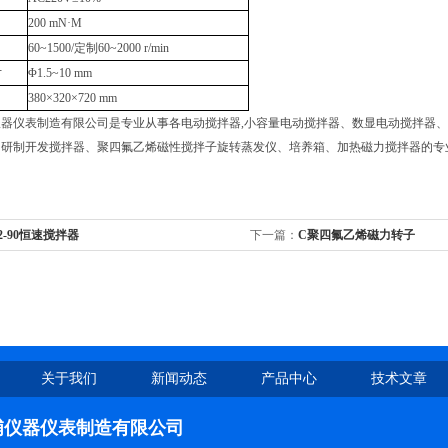
200 mN·M
60~1500/定制60~2000 r/min
寸
Φ1.5~10 mm
协同
380×320×720 mm
器仪表制造有限公司是专业从事各电动搅拌器,小容量电动搅拌器、数显电动搅拌器、
和研制开发搅拌器、聚四氟乙烯磁性搅拌子旋转蒸发仪、培养箱、加热磁力搅拌器的专
12-90恒速搅拌器
下一篇：
C聚四氟乙烯磁力转子
关于我们
新闻动态
产品中心
技术文章
浦仪器仪表制造有限公司